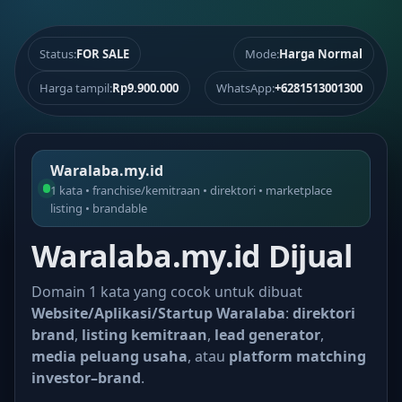
Status:
FOR SALE
Mode:
Harga Normal
Harga tampil:
Rp9.900.000
WhatsApp:
+6281513001300
Waralaba.my.id
1 kata • franchise/kemitraan • direktori • marketplace
listing • brandable
Waralaba.my.id Dijual
Domain 1 kata yang cocok untuk dibuat
Website/Aplikasi/Startup Waralaba
:
direktori
brand
,
listing kemitraan
,
lead generator
,
media peluang usaha
, atau
platform matching
investor–brand
.