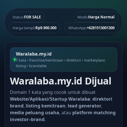
Status:
FOR SALE
Mode:
Harga Normal
Harga tampil:
Rp9.900.000
WhatsApp:
+6281513001300
Waralaba.my.id
1 kata • franchise/kemitraan • direktori • marketplace
listing • brandable
Waralaba.my.id Dijual
Domain 1 kata yang cocok untuk dibuat
Website/Aplikasi/Startup Waralaba
:
direktori
brand
,
listing kemitraan
,
lead generator
,
media peluang usaha
, atau
platform matching
investor–brand
.