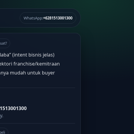
WhatsApp:
+6281513001300
uat?
laba” (intent bisnis jelas)
ektori franchise/kemitraan
nya mudah untuk buyer
1513001300
y.
beli