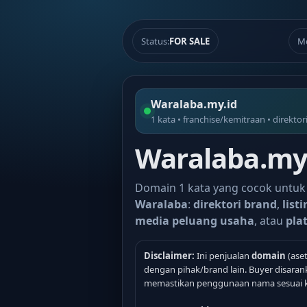
Status:
FOR SALE
M
Waralaba.my.id
1 kata • franchise/kemitraan • direktor
Waralaba.my.
Domain 1 kata yang cocok untuk
Waralaba
:
direktori brand
,
list
media peluang usaha
, atau
pla
Disclaimer:
Ini penjualan
domain
(aset
dengan pihak/brand lain. Buyer disara
memastikan penggunaan nama sesuai 