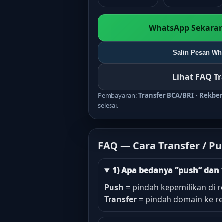
WhatsApp Sekaran
Salin Pesan Wha
Lihat FAQ T
Pembayaran:
Transfer BCA/BRI
•
Rekbe
selesai.
FAQ — Cara Transfer / P
1) Apa bedanya “push” dan 
Push
= pindah kepemilikan di r
Transfer
= pindah domain ke re