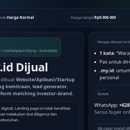
ode:
Harga Normal
Harga tampil:
Rp9.900.000
Kenapa domain ini k
i • marketplace listing • brandable
1 kata
: “Wara
Pas untuk dir
id Dijual
.my.id
: umum
personal
 dibuat
Website/Aplikasi/Startup
ing kemitraan
,
lead generator
,
tform matching investor–brand
.
Kontak
WhatsApp:
+628
 digital). Landing page ini tidak berafiliasi
Serius buyer onl
nkan melakukan due diligence dan
kebutuhan.
Ide cepat setelah di