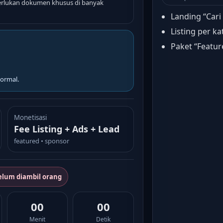
lukan dokumen khusus di banyak
Landing “Cari
Listing per ka
Paket “Featur
ormal.
Monetisasi
Fee Listing + Ads + Lead
featured • sponsor
elum diambil orang
00
00
Menit
Detik