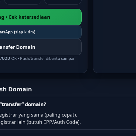
g • Cek ketersediaan
tsApp (siap kirim)
ransfer Domain
r/COD
OK • Push/transfer dibantu sampai
ush Domain
“transfer” domain?
egistrar yang sama (paling cepat).
gistrar lain (butuh EPP/Auth Code).