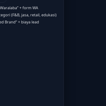
 Waralaba” + form WA
tegori (F&B, jasa, retail, edukasi)
ed Brand” + biaya lead