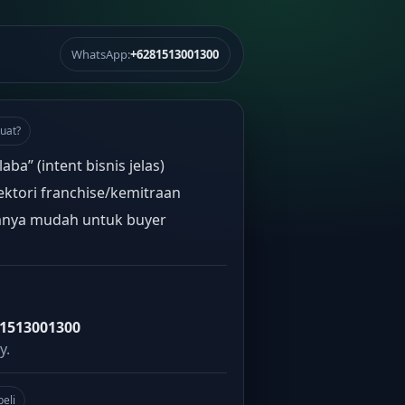
WhatsApp:
+6281513001300
uat?
laba” (intent bisnis jelas)
ektori franchise/kemitraan
nya mudah untuk buyer
1513001300
y.
beli