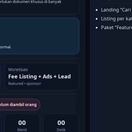
lukan dokumen khusus di banyak
Landing “Cari
Listing per ka
Paket “Featur
ormal.
Monetisasi
Fee Listing + Ads + Lead
featured • sponsor
elum diambil orang
00
00
Menit
Detik