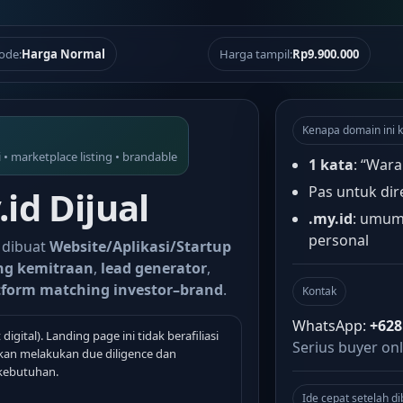
ode:
Harga Normal
Harga tampil:
Rp9.900.000
Kenapa domain ini k
i • marketplace listing • brandable
1 kata
: “Wara
Pas untuk dir
id Dijual
.my.id
: umum
personal
 dibuat
Website/Aplikasi/Startup
ing kemitraan
,
lead generator
,
tform matching investor–brand
.
Kontak
WhatsApp:
+628
 digital). Landing page ini tidak berafiliasi
Serius buyer onl
nkan melakukan due diligence dan
kebutuhan.
Ide cepat setelah di