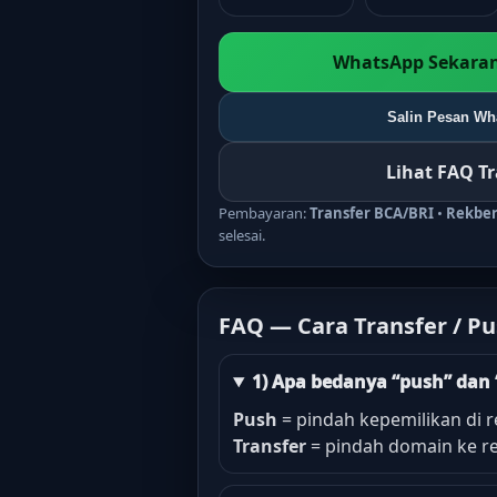
WhatsApp Sekaran
Salin Pesan Wha
Lihat FAQ T
Pembayaran:
Transfer BCA/BRI
•
Rekbe
selesai.
FAQ — Cara Transfer / P
1) Apa bedanya “push” dan 
Push
= pindah kepemilikan di r
Transfer
= pindah domain ke re