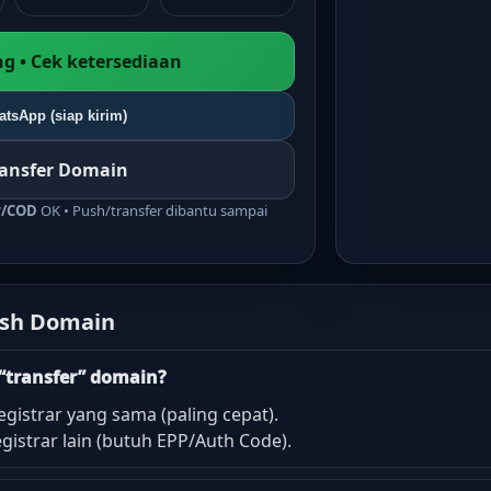
g • Cek ketersediaan
tsApp (siap kirim)
ransfer Domain
r/COD
OK • Push/transfer dibantu sampai
ush Domain
“transfer” domain?
egistrar yang sama (paling cepat).
gistrar lain (butuh EPP/Auth Code).