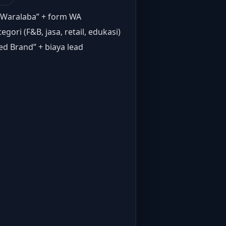
 Waralaba” + form WA
tegori (F&B, jasa, retail, edukasi)
ed Brand” + biaya lead