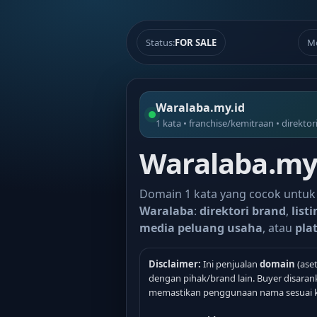
Status:
FOR SALE
M
Waralaba.my.id
1 kata • franchise/kemitraan • direktor
Waralaba.my.
Domain 1 kata yang cocok untuk
Waralaba
:
direktori brand
,
list
media peluang usaha
, atau
pla
Disclaimer:
Ini penjualan
domain
(aset
dengan pihak/brand lain. Buyer disara
memastikan penggunaan nama sesuai 