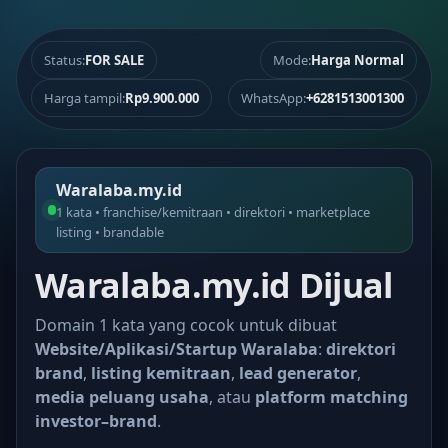
Status:
FOR SALE
Mode:
Harga Normal
Harga tampil:
Rp9.900.000
WhatsApp:
+6281513001300
Waralaba.my.id
1 kata • franchise/kemitraan • direktori • marketplace
listing • brandable
Waralaba.my.id Dijual
Domain 1 kata yang cocok untuk dibuat
Website/Aplikasi/Startup Waralaba
:
direktori
brand
,
listing kemitraan
,
lead generator
,
media peluang usaha
, atau
platform matching
investor–brand
.