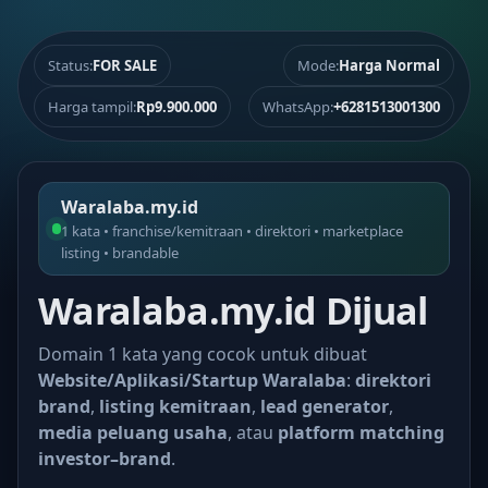
Status:
FOR SALE
Mode:
Harga Normal
Harga tampil:
Rp9.900.000
WhatsApp:
+6281513001300
Waralaba.my.id
1 kata • franchise/kemitraan • direktori • marketplace
listing • brandable
Waralaba.my.id Dijual
Domain 1 kata yang cocok untuk dibuat
Website/Aplikasi/Startup Waralaba
:
direktori
brand
,
listing kemitraan
,
lead generator
,
media peluang usaha
, atau
platform matching
investor–brand
.